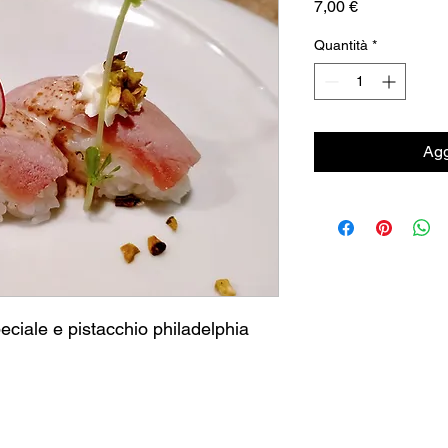
Prezzo
7,00 €
Quantità
*
Agg
eciale e pistacchio philadelphia