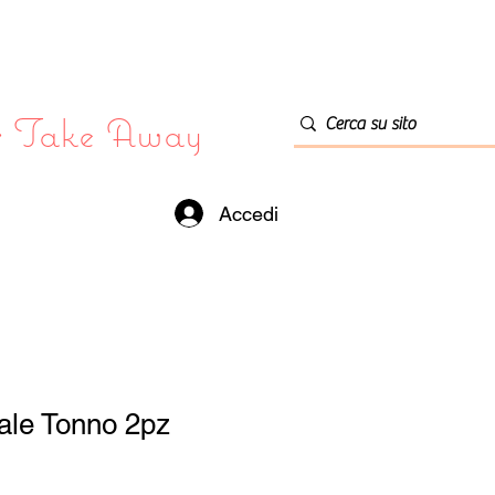
or Take Away
Accedi
iale Tonno 2pz