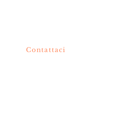
Contattaci
V
+39 3319002424
+39 036360477
info@olimpiaristorante.com
by Olimpia Ristorante Sushi Bar. Proudly created with Wix