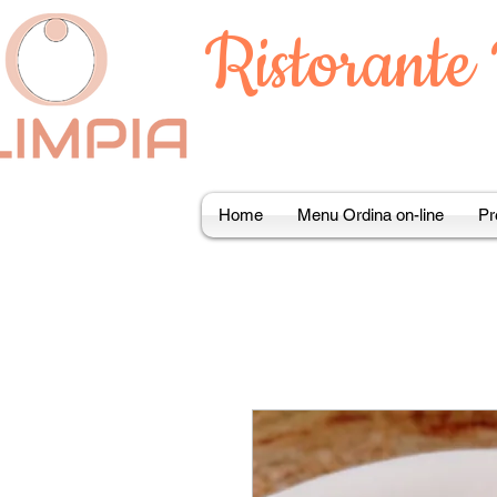
Ristorante
Home
Menu Ordina on-line
Pr