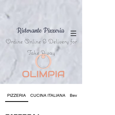
Ristorante Pizzeria
Ordine Online & Delivery for
Take Away
PIZZERIA
CUCINA ITALIANA
Bevande & Dolce