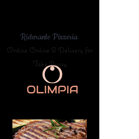
Ristorante Pizzeria
Ordine Online & Delivery for
Take Away