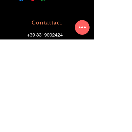
Contattaci
+39 3319002424
+39 036360477
info@olimpiaristorante.com
Via Milano
10 20062