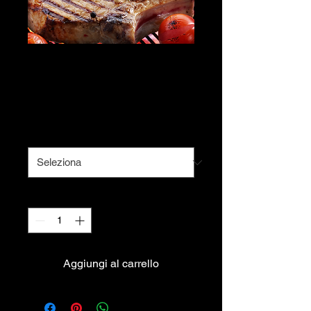
Costata di manzo
alla griglia
Prezzo
18,00 €
Cottura
*
Quantità
*
Aggiungi al carrello