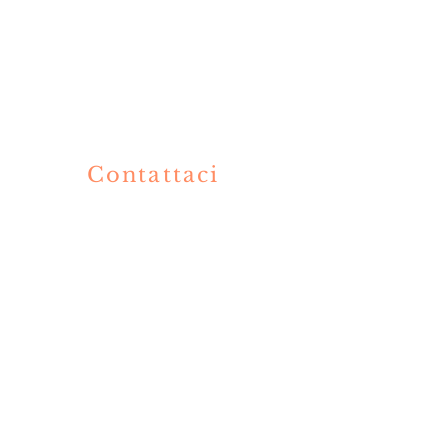
Contattaci
V
+39 3319002424
+39 036360477
info@olimpiaristorante.com
by Olimpia Ristorante Sushi Bar. Proudly created with Wix