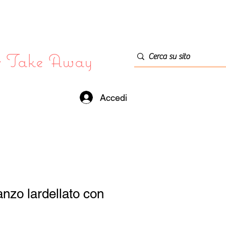
or Take Away
Accedi
anzo lardellato con