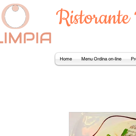
Ristorante
Home
Menu Ordina on-line
Pr