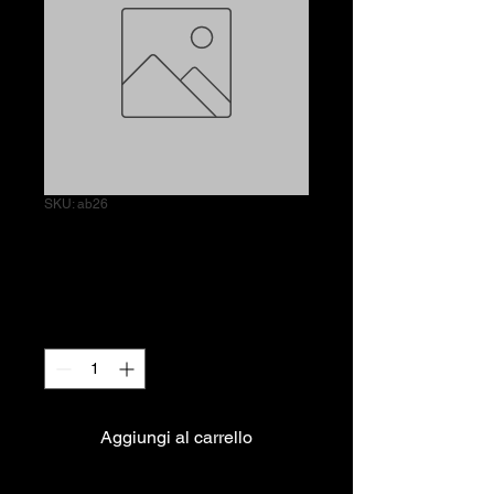
SKU: ab26
Insalatona
Prezzo
7,00 €
Quantità
*
Aggiungi al carrello