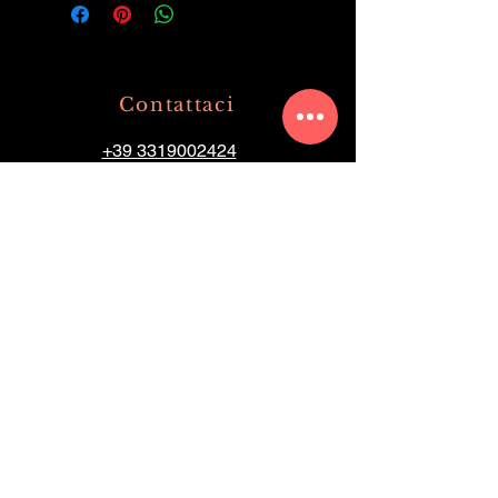
Contattaci
+39 3319002424
+39 036360477
info@olimpiaristorante.com
Via Milano
10 20062