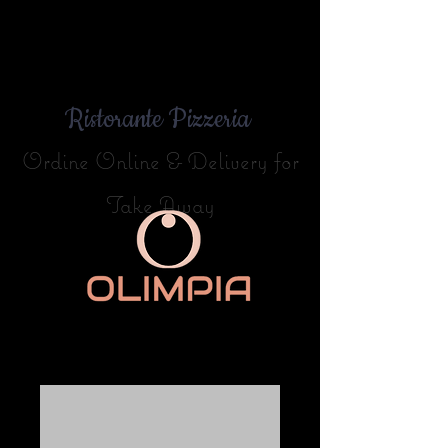
Ristorante Pizzeria
Ordine Online & Delivery for
Take Away