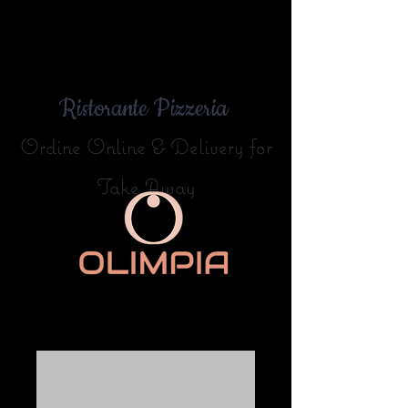
Ristorante Pizzeria
Ordine Online & Delivery for
Take Away