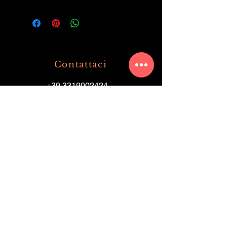
Contattaci
+39 3319002424
+39 036360477
info@olimpiaristorante.com