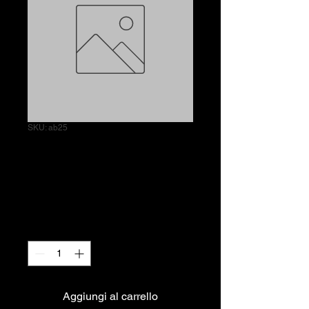
SKU: ab25
Spaghetti all'aglio
olio e peperoncino
Prezzo
5,00 €
Quantità
*
Aggiungi al carrello