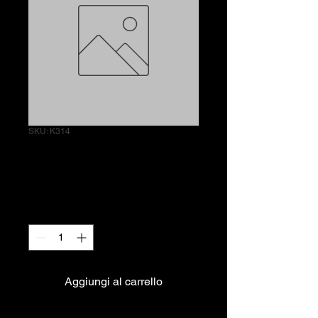
SKU: K314
Pizza Caprese
Prezzo
7,50 €
Quantità
*
Aggiungi al carrello