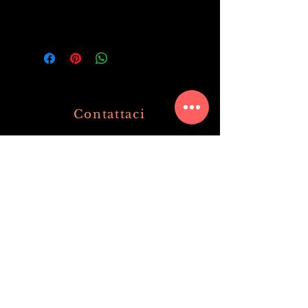
Pomodoro, mozzarella di 
Bufala e pomodorini
Contattaci
+39 3319002424
+39 036360477
info@olimpiaristorante.com