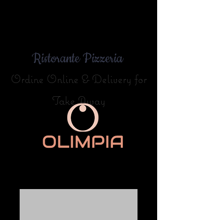
Ristorante Pizzeria
Ordine Online & Delivery for
Take Away