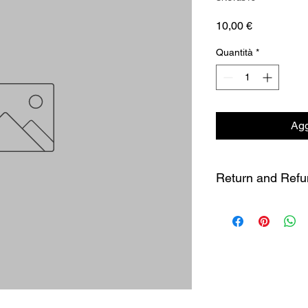
Prezzo
10,00 €
Quantità
*
Agg
Return and Refu
this is my return and