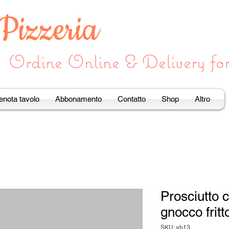
 Pizzeria
Ordine Online & Delivery f
enota tavolo
Abbonamento
Contatto
Shop
Altro
Prosciutto 
gnocco fritt
SKU: ab13