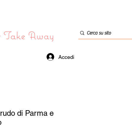
or Take Away
Accedi
crudo di Parma e
o