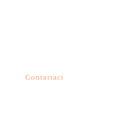
Contattaci
V
+39 3319002424
+39 036360477
info@olimpiaristorante.com