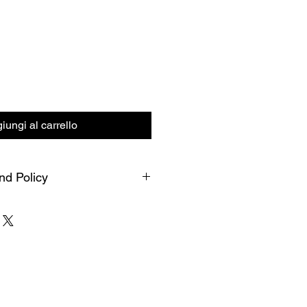
iungi al carrello
nd Policy
 refund policy