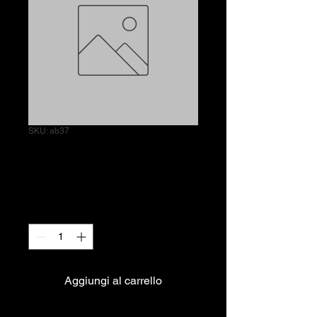
SKU: ab37
Fritto di calamari
Prezzo
10,00 €
Quantità
*
Aggiungi al carrello