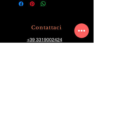
Contattaci
+39 3319002424
+39 036360477
info@olimpiaristorante.com
Via Milano
10 20062