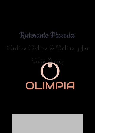
Ristorante Pizzeria
Ordine Online & Delivery for
Take Away