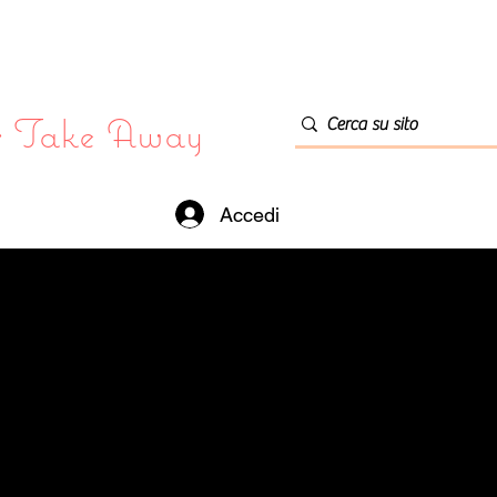
or Take Away
Accedi