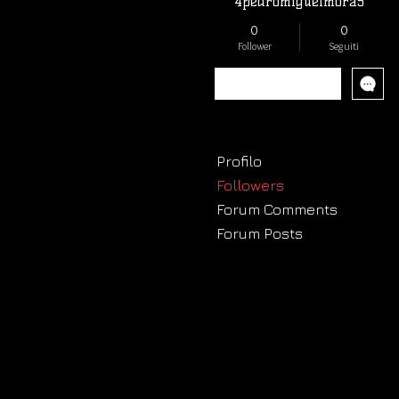
4pedromiguelmora5
0
0
Follower
Seguiti
Segui
Profilo
Followers
Forum Comments
Forum Posts