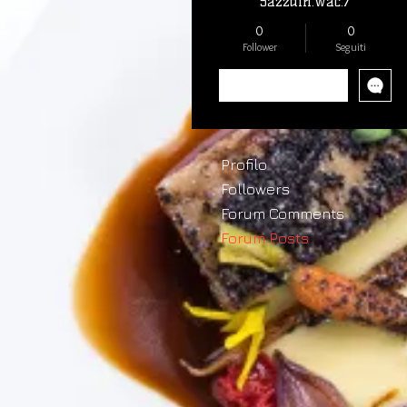
5azzdin.wac.7
0
0
Follower
Seguiti
Segui
Profilo
Followers
Forum Comments
Forum Posts