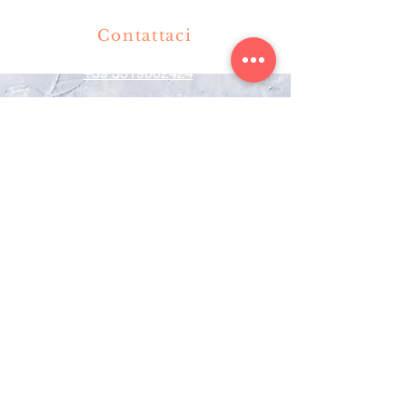
Contattaci
+39 3319002424
+39 036360477
info@olimpiaristorante.com
Via Milano
10 20062
Cassano d'Adda MI