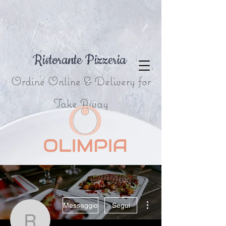
Ristorante Pizzeria
Ordine Online & Delivery for
Take Away
Altre azioni
Messaggio
Segui