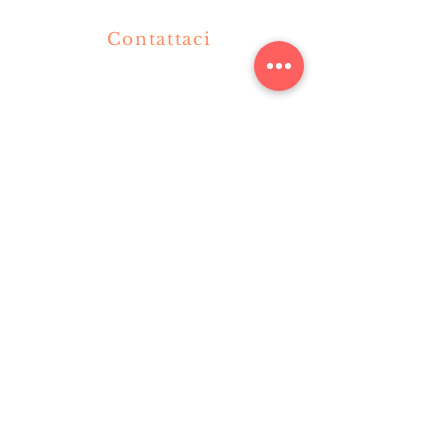
Contattaci
+39 3319002424
+39 036360477
info@olimpiaristorante.com
Via Milano
10 20062
Cassano d'Adda MI