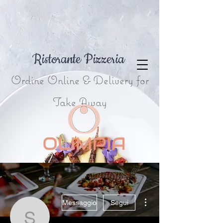
Ristorante Pizzeria
Ordine Online & Delivery for
Take Away
Altre azioni
Messaggio
Segui